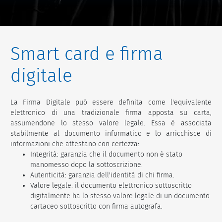
Smart card e firma
digitale
La Firma Digitale può essere definita come l'equivalente
elettronico di una tradizionale firma apposta su carta,
assumendone lo stesso valore legale. Essa è associata
stabilmente al documento informatico e lo arricchisce di
informazioni che attestano con certezza:
Integrità: garanzia che il documento non è stato
manomesso dopo la sottoscrizione.
Autenticità: garanzia dell'identità di chi firma.
Valore legale: il documento elettronico sottoscritto
digitalmente ha lo stesso valore legale di un documento
cartaceo sottoscritto con firma autografa.