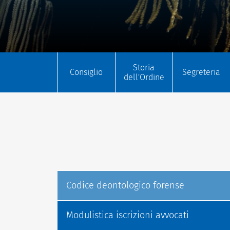
Storia
Consiglio
Segreteria
dell'Ordine
Codice deontologico forense
Modulistica iscrizioni avvocati