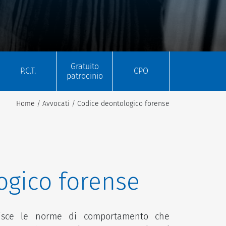
Gratuito
P.C.T.
CPO
patrocinio
Home
/ Avvocati / Codice deontologico forense
ogico forense
ilisce le norme di comportamento che