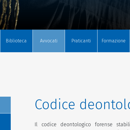
Biblioteca
Avvocati
Praticanti
Formazione
Codice deontol
Il codice deontologico forense stab