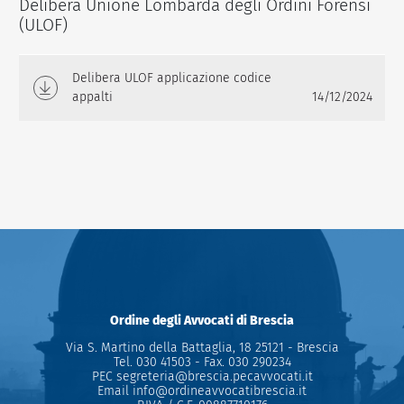
Delibera Unione Lombarda degli Ordini Forensi
(ULOF)
Delibera ULOF applicazione codice
appalti
14/12/2024
Ordine degli Avvocati di Brescia
Via S. Martino della Battaglia, 18 25121 - Brescia
Tel.
030 41503
- Fax.
030 290234
PEC
segreteria@brescia.pecavvocati.it
Email
info@ordineavvocatibrescia.it