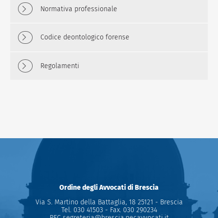
Normativa professionale
Codice deontologico forense
Regolamenti
Ordine degli Avvocati di Brescia
Via S. Martino della Battaglia, 18 25121 - Brescia
Tel.
030 41503
- Fax.
030 290234
PEC
segreteria@brescia.pecavvocati.it