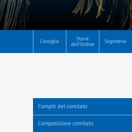
Storia
Consiglio
Segreteria
dell'Ordine
Compiti del comitato
Composizione comitato