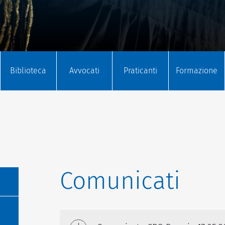
Biblioteca
Avvocati
Praticanti
Formazione
Comunicati