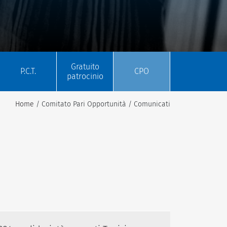
Gratuito
P.C.T.
CPO
patrocinio
Home
/ Comitato Pari Opportunità / Comunicati