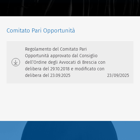
Comitato Pari Opportunità
Regolamento del Comitato Pari
Opportunità approvato dal Consiglio
dell’Ordine degli Avvocati di Brescia con
delibera del 29.10.2018 e modificato con
delibera del 23.09.2025
23/09/2025