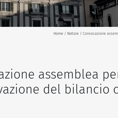
Home
/
Notizie
/ Convocazione assembl
azione assemblea pe
vazione del bilancio 